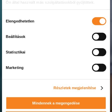
Ön által használt más szolgáltatásokból gyűjtöttek.
Hozzájárulás
Elengedhetetlen
kiválasztása
30% KEDVEZMÉNY A NOVEMBER 8-I,
PÉNTEKI ELŐADÁSRA
Beállítások
HASZNÁLJA A JEGY30
KUPONKÓDOT A KOSÁRBAN!
Statisztikai
Marketing
Részletek megjelenítése
Mindennek a megengedése