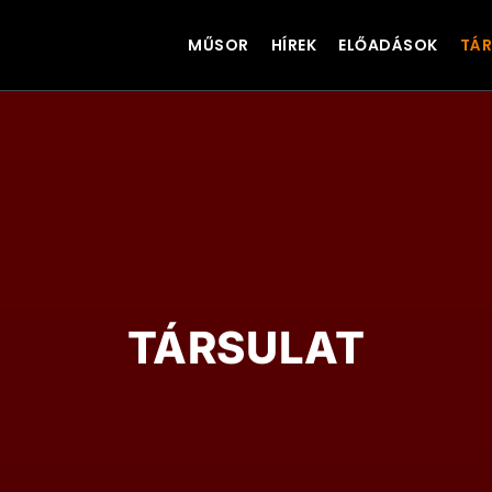
MŰSOR
HÍREK
ELŐADÁSOK
TÁR
TÁRSULAT