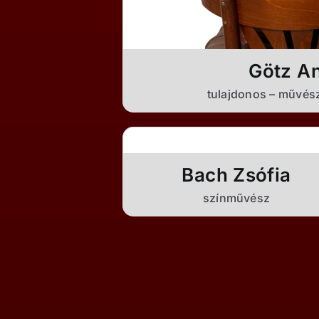
Götz A
tulajdonos – művész
Bach Zsófia
színművész