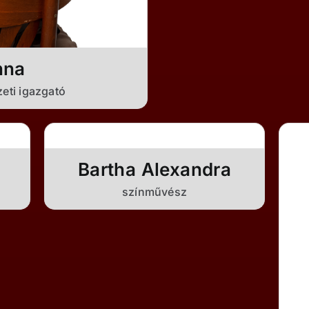
nna
eti igazgató
Bartha Alexandra
színművész