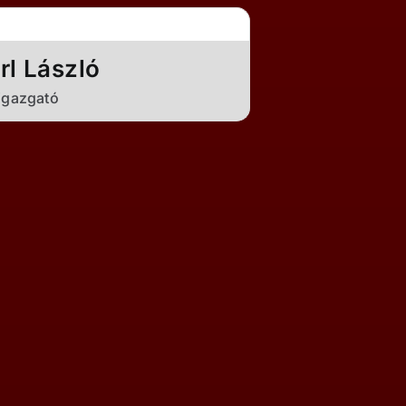
rl László
igazgató