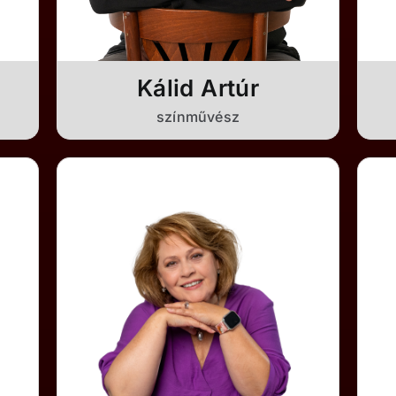
Kálid Artúr
színművész