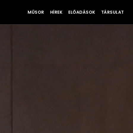
MŰSOR
HÍREK
ELŐADÁSOK
TÁRSULAT