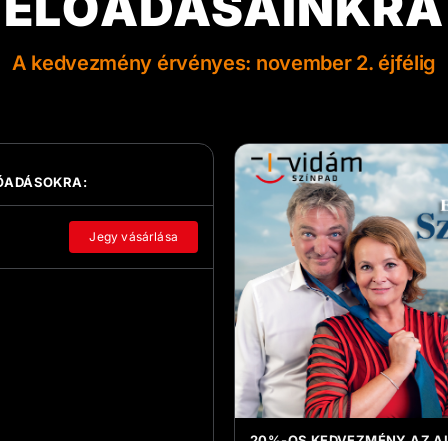
ELŐADÁSAINKRA
A kedvezmény érvényes: november 2. éjfélig
LŐADÁSOKRA:
Jegy vásárlása
20%-OS KEDVEZMÉNY AZ A