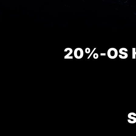
20%-OS 
S