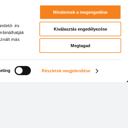
Mindennek a megengedése
Jegy vásárlása
irdető- és
Kiválasztás engedélyezése
mbinálhatják
 az előadásról
sznált más
Megtagad
eting
Részletek megjelenítése
nformáció
 Színpad Közhasznú Nonprofit Kft.
udapest, Bécsi út 52. II. 4.
ám: 13397573-2-41
ím: 1032 Bp., Bécsi út 154.