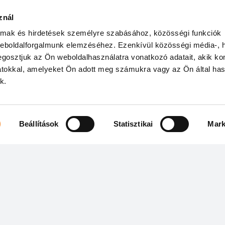
znál
OKT 30.
PÉNTEK, 19:00
almak és hirdetések személyre szabásához, közösségi funkciók
weboldalforgalmunk elemzéséhez. Ezenkívül közösségi média-, h
gosztjuk az Ön weboldalhasználatra vonatkozó adatait, akik ko
dásról
Bővebben
atokkal, amelyeket Ön adott meg számukra vagy az Ön által ha
k.
Beállítások
Statisztikai
Mark
Jegypénztár
Cégi
GOBUDA Mall I. emelet (moziszint)
Vidám
1032 Budapest, Bécsi út 154.
1036 B
Adósz
Postac