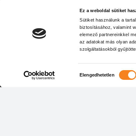
Ez a weboldal sütiket has
Sütiket használunk a tart
biztosításához, valamint 
elemező partnereinkkel me
Bővebben az előa
az adatokat más olyan ad
szolgáltatásokból gyűjtötte
Hozzájárulás
Elengedhetetlen
kiválasztása
Vidám Színpad
GOBUDA Mall I. emelet (moziszint)
1032 Budapest, Bécsi út 154.
+36 70 370 5441
titkarsag@vidamszinpad.hu