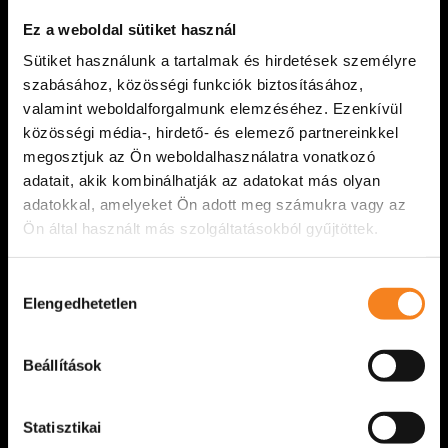
Ments meg, szerelem! Elmarad.
Ez a weboldal sütiket használ
Tisztelt Nézőnk! Sajnálattal értesítjük, hogy a
Sütiket használunk a tartalmak és hirdetések személyre
2026. március 27. péntek, 19:00 órára
szabásához, közösségi funkciók biztosításához,
meghirdetett Ments meg, szerelem! című
valamint weboldalforgalmunk elemzéséhez. Ezenkívül
előadásunk betegség miatt [...]
közösségi média-, hirdető- és elemező partnereinkkel
megosztjuk az Ön weboldalhasználatra vonatkozó
VIDÁM SZÍNPAD
2026. március 26.
adatait, akik kombinálhatják az adatokat más olyan
adatokkal, amelyeket Ön adott meg számukra vagy az
Ön által használt más szolgáltatásokból gyűjtöttek.
Hozzájárulás
Elengedhetetlen
kiválasztása
Beállítások
Statisztikai