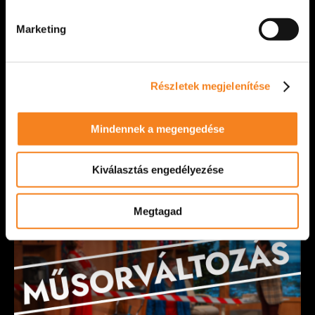
Marketing
Átadtuk az idei Böröndi Tamás-emlékdíjat
Március 22-én, az Évfordulós felfordulás című
Részletek megjelenítése
előadásunk után ünnepélyes keretek között adtuk
át a Böröndi Tamás-emlékdíjat. Az elismerést
színházunk [...]
Mindennek a megengedése
VIDÁM SZÍNPAD
2026. március 22.
Kiválasztás engedélyezése
Megtagad