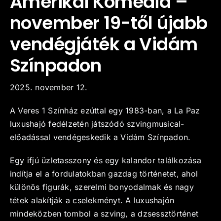
Amerikai Komédia –
november 19-től újabb
Kapcsolat
vendégjáték a Vidám
Színpadon
2025. november 12.
A Veres 1 Színház ezúttal egy 1983-ban, a La Paz
luxushajó fedélzetén játszódó szvingmusical-
előadással vendégeskedik a Vidám Színpadon.
Egy ifjú üzletasszony és egy kalandor találkozása
indítja el a fordulatokban gazdag történetet, ahol
különös figurák, szerelmi bonyodalmak és nagy
tétek alakítják a cselekményt. A luxushajón
mindeközben tombol a szving, a dzsessztörténet