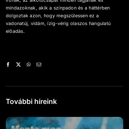
írónak, az alkotócsapat minden tagjának és
mindazoknak, akik a színpadon és a háttérben
dolgoztak azon, hogy megszülessen ez a
vadonatúj, vidám, ízig-vérig olaszos hangulatú
előadás.
További híreink