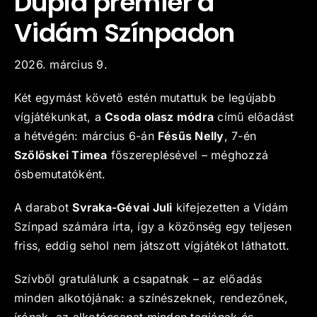
Dupla premier a
Vidám Színpadon
Kapcsolat
2026. március 9.
Két egymást követő estén mutattuk be legújabb
vígjátékunkat, a
Csoda olasz módra
című előadást
a hétvégén: március 6-án
Fésűs Nelly
, 7-én
Szőlőskei Timea
főszereplésével – méghozzá
ősbemutatóként.
A darabot
Svraka-Gévai Juli
kifejezetten a Vidám
Színpad számára írta, így a közönség egy teljesen
friss, eddig sehol nem játszott vígjátékot láthatott.
Szívből gratulálunk a csapatnak – az előadás
minden alkotójának: a színészeknek, rendezőnek,