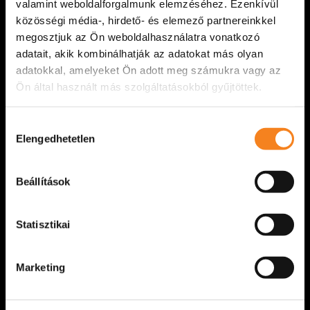
valamint weboldalforgalmunk elemzéséhez. Ezenkívül
közösségi média-, hirdető- és elemező partnereinkkel
megosztjuk az Ön weboldalhasználatra vonatkozó
adatait, akik kombinálhatják az adatokat más olyan
adatokkal, amelyeket Ön adott meg számukra vagy az
Ön által használt más szolgáltatásokból gyűjtöttek.
Hozzájárulás
Elengedhetetlen
kiválasztása
Beállítások
Átadtuk az idei Böröndi Tamás-emlékdíjat
Statisztikai
Március 22-én, az Évfordulós felfordulás című
előadásunk után ünnepélyes keretek között adtuk
Marketing
át a Böröndi Tamás-emlékdíjat. Az elismerést
színházunk [...]