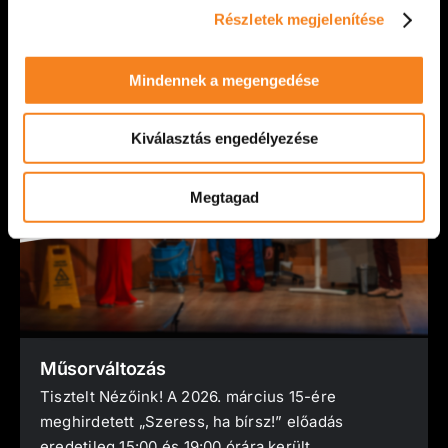
Részletek megjelenítése
VIDÁM SZÍNPAD
2026. március 22.
Mindennek a megengedése
Kiválasztás engedélyezése
Megtagad
Műsorváltozás
Tisztelt Nézőink! A 2026. március 15-ére
meghirdetett „Szeress, ha bírsz!” előadás
eredetileg 15:00 és 19:00 órára került