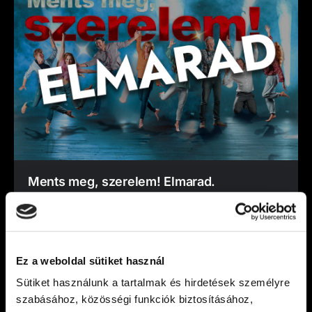
Ments meg, szerelem! Elmarad.
Tisztelt Nézőnk! Sajnálattal értesítjük, hogy a
2026. március 27. péntek, 19:00 órára
meghirdetett Ments meg, szerelem! című
előadásunk betegség miatt [...]
Ez a weboldal sütiket használ
Sütiket használunk a tartalmak és hirdetések személyre
VIDÁM SZÍNPAD
2026. március 26.
szabásához, közösségi funkciók biztosításához,