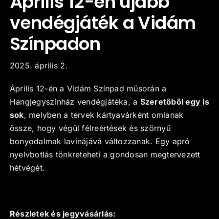
Április 12-én újabb
vendégjáték a Vidám
Kapcsolat
Színpadon
2025. április 2.
Április 12-én a Vidám Színpad műsorán a
Hangjegyszínház vendégjátéka, a
Szeretőből egy is
sok
, melyben a tervek kártyavárként omlanak
össze, hogy végül félreértések és szörnyű
bonyodalmak lavinájává változzanak. Egy apró
nyelvbotlás tönkreteheti a gondosan megtervezett
hétvégét.
Részletek és jegyvásárlás: