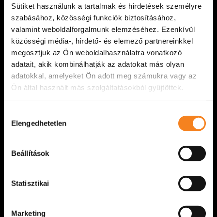
Sütiket használunk a tartalmak és hirdetések személyre
előadásunk betegség miatt [...]
szabásához, közösségi funkciók biztosításához,
valamint weboldalforgalmunk elemzéséhez. Ezenkívül
VIDÁM SZÍNPAD
2026. március 26.
közösségi média-, hirdető- és elemező partnereinkkel
megosztjuk az Ön weboldalhasználatra vonatkozó
adatait, akik kombinálhatják az adatokat más olyan
adatokkal, amelyeket Ön adott meg számukra vagy az
Ön által használt más szolgáltatásokból gyűjtöttek.
Hozzájárulás
Elengedhetetlen
kiválasztása
Beállítások
Statisztikai
Átadtuk az idei Böröndi Tamás-emlékdíjat
Marketing