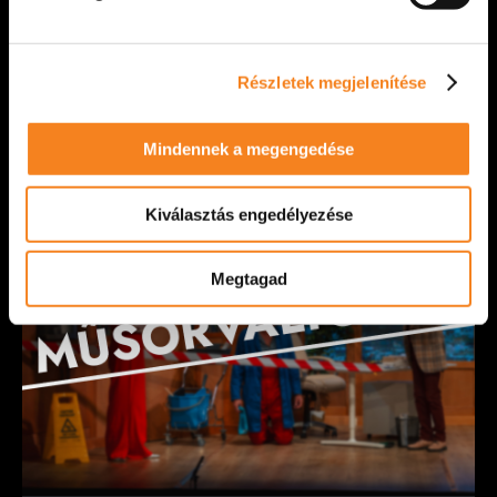
Március 22-én, az Évfordulós felfordulás című
előadásunk után ünnepélyes keretek között adtuk
át a Böröndi Tamás-emlékdíjat. Az elismerést
Részletek megjelenítése
színházunk [...]
VIDÁM SZÍNPAD
2026. március 22.
Mindennek a megengedése
Kiválasztás engedélyezése
Megtagad