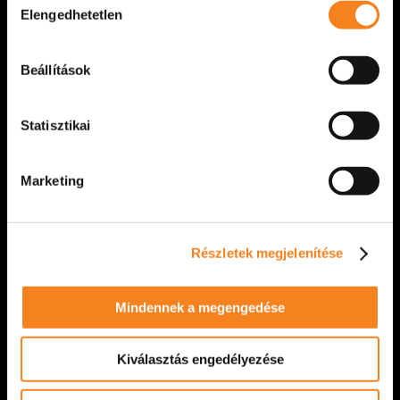
Elengedhetetlen
kiválasztása
át a Böröndi Tamás-emlékdíjat. Az elismerést
színházunk [...]
Beállítások
VIDÁM SZÍNPAD
2026. március 22.
Statisztikai
Marketing
Részletek megjelenítése
Mindennek a megengedése
Kiválasztás engedélyezése