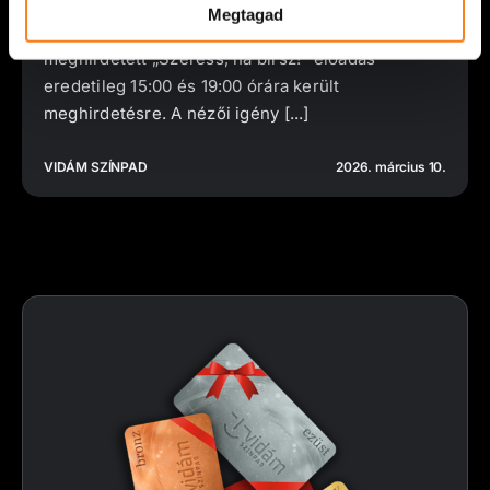
Műsorváltozás
Megtagad
Tisztelt Nézőink! A 2026. március 15-ére
meghirdetett „Szeress, ha bírsz!” előadás
eredetileg 15:00 és 19:00 órára került
meghirdetésre. A nézői igény [...]
VIDÁM SZÍNPAD
2026. március 10.