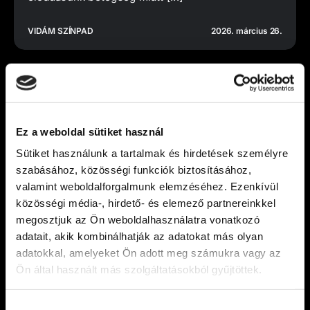
VIDÁM SZÍNPAD
2026. március 26.
Ez a weboldal sütiket használ
Sütiket használunk a tartalmak és hirdetések személyre
szabásához, közösségi funkciók biztosításához,
valamint weboldalforgalmunk elemzéséhez. Ezenkívül
közösségi média-, hirdető- és elemező partnereinkkel
megosztjuk az Ön weboldalhasználatra vonatkozó
adatait, akik kombinálhatják az adatokat más olyan
adatokkal, amelyeket Ön adott meg számukra vagy az
Ön által használt más szolgáltatásokból gyűjtöttek.
Átadtuk az idei Böröndi Tamás-emlékdíjat
Március 22-én, az Évfordulós felfordulás című
Hozzájárulás
előadásunk után ünnepélyes keretek között adtuk