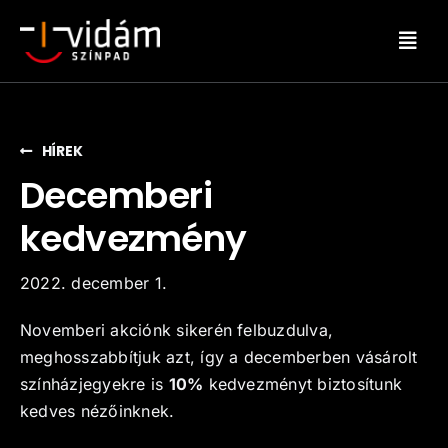
Kihagyás
Togg
Navig
Kezdőoldal
HÍREK
Műsor
Decemberi
kedvezmény
Hírek
2022. december 1.
Előadások
Novemberi akciónk sikerén felbuzdulva,
meghosszabbítjuk azt, így a decemberben vásárolt
Társulat
színházjegyekre is
10%
kedvezményt biztosítunk
kedves nézőinknek.
Ajándékkártya