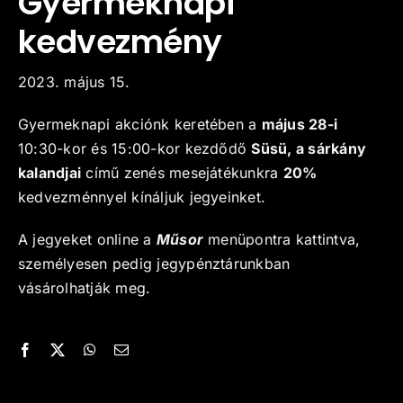
Gyermeknapi
kedvezmény
Kapcsolat
2023. május 15.
Gyermeknapi akciónk keretében a
május 28-i
10:30-kor és 15:00-kor kezdődő
Süsü, a sárkány
kalandjai
című zenés mesejátékunkra
20%
kedvezménnyel kínáljuk jegyeinket.
A jegyeket online a
Műsor
menüpontra kattintva,
személyesen pedig jegypénztárunkban
vásárolhatják meg.