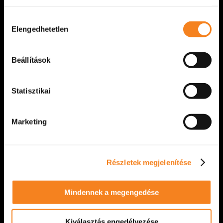
Átadtuk az idei Böröndi Tamás-emlékdíjat
Hozzájárulás
Elengedhetetlen
Március 22-én, az Évfordulós felfordulás című
kiválasztása
előadásunk után ünnepélyes keretek között adtuk
át a Böröndi Tamás-emlékdíjat. Az elismerést
Beállítások
színházunk [...]
Statisztikai
VIDÁM SZÍNPAD
2026. március 22.
Marketing
Részletek megjelenítése
Mindennek a megengedése
Kiválasztás engedélyezése