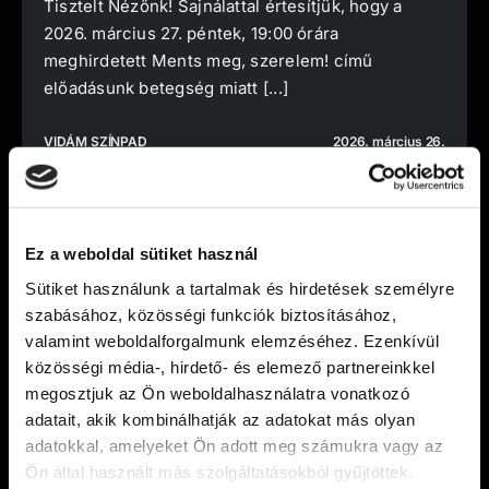
Tisztelt Nézőnk! Sajnálattal értesítjük, hogy a
2026. március 27. péntek, 19:00 órára
meghirdetett Ments meg, szerelem! című
előadásunk betegség miatt [...]
VIDÁM SZÍNPAD
2026. március 26.
Ez a weboldal sütiket használ
Sütiket használunk a tartalmak és hirdetések személyre
szabásához, közösségi funkciók biztosításához,
valamint weboldalforgalmunk elemzéséhez. Ezenkívül
közösségi média-, hirdető- és elemező partnereinkkel
megosztjuk az Ön weboldalhasználatra vonatkozó
adatait, akik kombinálhatják az adatokat más olyan
adatokkal, amelyeket Ön adott meg számukra vagy az
Ön által használt más szolgáltatásokból gyűjtöttek.