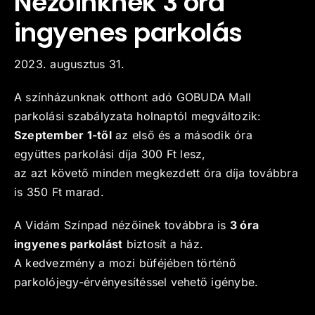
Nézőinknek 3 óra
ingyenes parkolás
Kapcsolat
2023. augusztus 31.
A színházunknak otthont adó GOBUDA Mall
parkolási szabályzata holnaptól megváltozik:
Szeptember 1-től
az első és a második óra
együttes parkolási díja 300 Ft lesz,
az azt követő minden megkezdett óra díja továbbra
is 350 Ft marad.
A Vidám Színpad nézőinek továbbra is
3 óra
ingyenes parkolást
biztosít a ház.
A kedvezmény a mozi büféjében történő
parkolójegy-érvényesítéssel vehető igénybe.