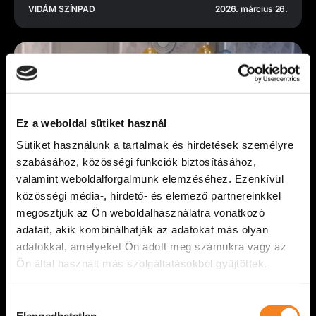
VIDÁM SZÍNPAD
2026. március 26.
Ez a weboldal sütiket használ
Sütiket használunk a tartalmak és hirdetések személyre
szabásához, közösségi funkciók biztosításához,
valamint weboldalforgalmunk elemzéséhez. Ezenkívül
közösségi média-, hirdető- és elemező partnereinkkel
megosztjuk az Ön weboldalhasználatra vonatkozó
adatait, akik kombinálhatják az adatokat más olyan
adatokkal, amelyeket Ön adott meg számukra vagy az
Átadtuk az idei Böröndi Tamás-emlékdíjat
Ön által használt más szolgáltatásokból gyűjtöttek.
Március 22-én, az Évfordulós felfordulás című
előadásunk után ünnepélyes keretek között adtuk
Hozzájárulás
át a Böröndi Tamás-emlékdíjat. Az elismerést
Elengedhetetlen