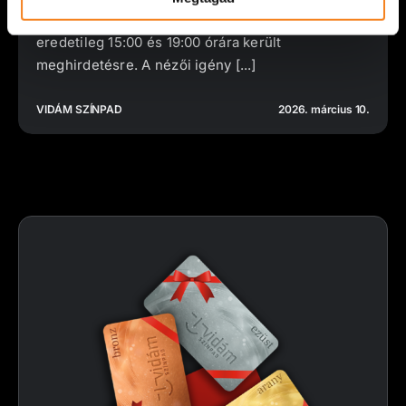
meghirdetett „Szeress, ha bírsz!” előadás
eredetileg 15:00 és 19:00 órára került
meghirdetésre. A nézői igény [...]
VIDÁM SZÍNPAD
2026. március 10.