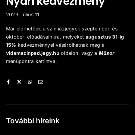
Nyári kedvezmény
Kapcsolat
2023. július 11.
Már elérhetőek a színházjegyek szeptemberi és
októberi előadásainkra, melyeket
augusztus 31-ig
15%
kedvezménnyel vásárolhatnak meg a
vidamszinpad.jegy.hu
oldalon, vagy a
Műsor
menüpontra kattintva.
További híreink