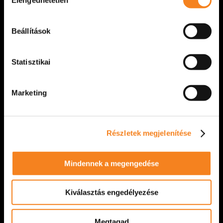
kiválasztása
színházunk [...]
Beállítások
VIDÁM SZÍNPAD
2026. március 22.
Statisztikai
Marketing
Részletek megjelenítése
Mindennek a megengedése
Kiválasztás engedélyezése
Műsorváltozás
Tisztelt Nézőink! A 2026. március 15-ére
Megtagad