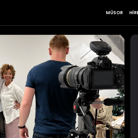
MŰSOR
HÍR