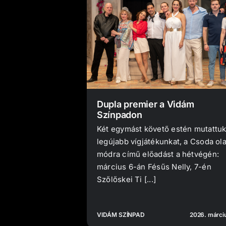
Dupla premier a Vidám
Színpadon
Két egymást követő estén mutattuk
legújabb vígjátékunkat, a Csoda ol
módra című előadást a hétvégén:
március 6-án Fésűs Nelly, 7-én
Szőlőskei Ti [...]
VIDÁM SZÍNPAD
2026. márciu