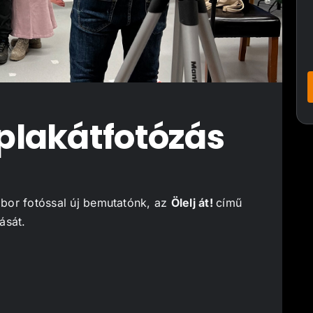
– plakátfotózás
bor fotóssal új bemutatónk, az
Ölelj át!
című
ását.