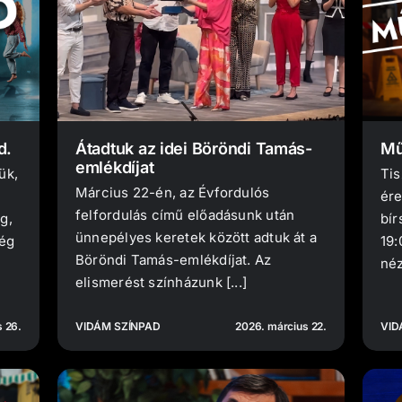
d.
Átadtuk az idei Böröndi Tamás-
Mű
emlékdíjat
ük,
Tis
Március 22-én, az Évfordulós
ére
felfordulás című előadásunk után
g,
bír
ünnepélyes keretek között adtuk át a
ség
19:
Böröndi Tamás-emlékdíjat. Az
néz
elismerést színházunk [...]
 26.
VIDÁM SZÍNPAD
2026. március 22.
VID