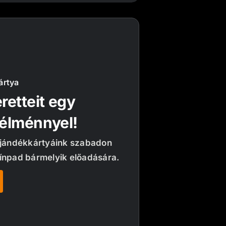
ártya
retteit egy
 élménnyel!
ajándékkártyáink szabadon
ínpad bármelyik előadására.