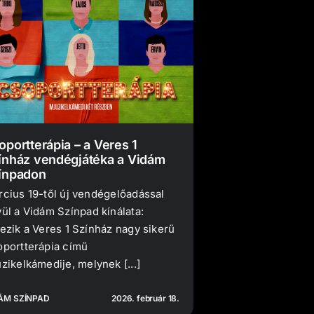
oportterápia – a Veres 1
ínház vendégjátéka a Vidám
ínpadon
cius 19-től új vendégelőadással
ül a Vidám Színpad kínálata:
ezik a Veres 1 Színház nagy sikerű
portterápia című
zikelkámedije, melynek [...]
ÁM SZÍNPAD
2026. február 18.