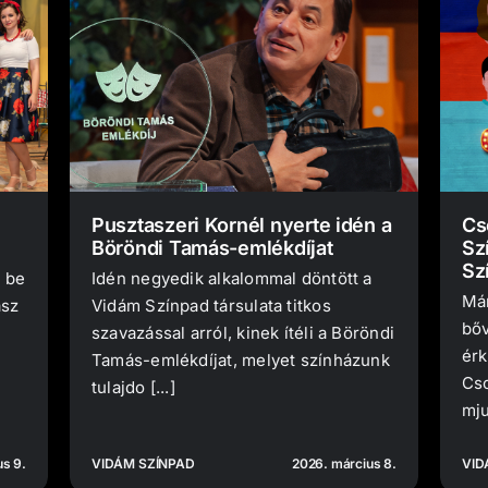
Pusztaszeri Kornél nyerte idén a
Cs
Böröndi Tamás-emlékdíjat
Sz
Sz
 be
Idén negyedik alkalommal döntött a
Már
asz
Vidám Színpad társulata titkos
bőv
szavazással arról, kinek ítéli a Böröndi
érk
Tamás-emlékdíjat, melyet színházunk
Cso
tulajdo [...]
mju
s 9.
VIDÁM SZÍNPAD
2026. március 8.
VID