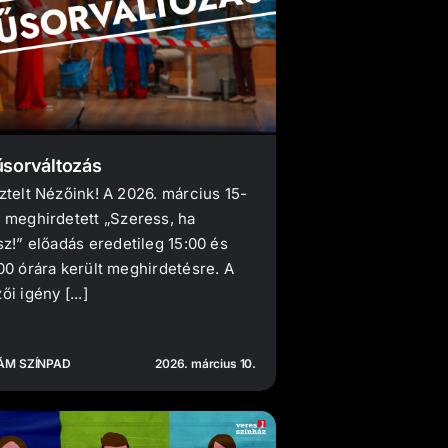
sorváltozás
ztelt Nézőink! A 2026. március 15-
 meghirdetett „Szeress, ha
sz!” előadás eredetileg 15:00 és
00 órára került meghirdetésre. A
ői igény [...]
ÁM SZÍNPAD
2026. március 10.