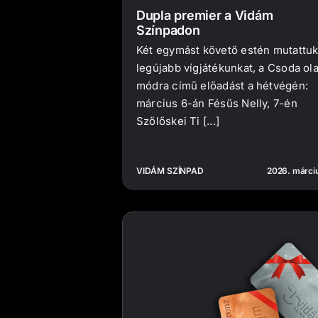
Dupla premier a Vidám
Színpadon
Két egymást követő estén mutattuk
legújabb vígjátékunkat, a Csoda ol
módra című előadást a hétvégén:
március 6-án Fésűs Nelly, 7-én
Szőlőskei Ti [...]
VIDÁM SZÍNPAD
2026. márciu