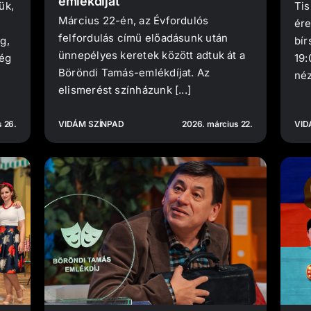
emlékdíjat
ük,
Tis
Március 22-én, az Évfordulós
ére
felfordulás című előadásunk után
g,
bír
ünnepélyes keretek között adtuk át a
ség
19:
Böröndi Tamás-emlékdíjat. Az
néz
elismerést színházunk [...]
 26.
VIDÁM SZÍNPAD
2026. március 22.
VID