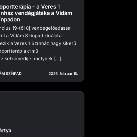
oportterápia – a Veres 1
ínház vendégjátéka a Vidám
ínpadon
cius 19-től új vendégelőadással
ül a Vidám Színpad kínálata:
ezik a Veres 1 Színház nagy sikerű
portterápia című
zikelkámedije, melynek [...]
ÁM SZÍNPAD
2026. február 18.
ártya