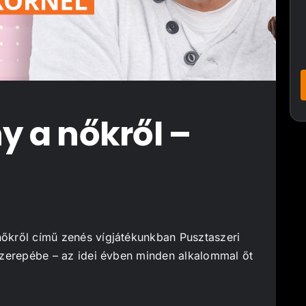
 a nőkről –
őkről című zenés vígjátékunkban Pusztaszeri
szerepébe – az idei évben minden alkalommal őt