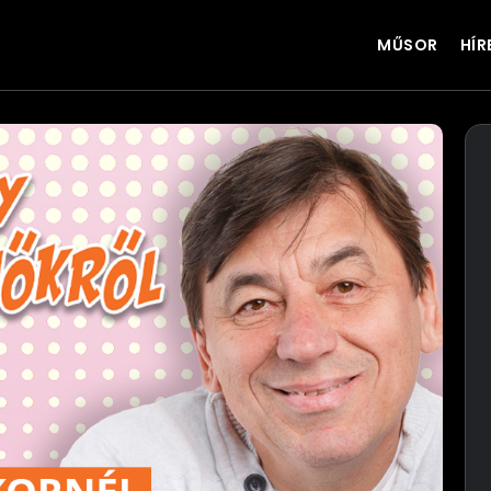
MŰSOR
HÍR