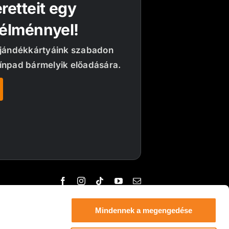
retteit egy
 élménnyel!
ajándékkártyáink szabadon
ínpad bármelyik előadására.
Mindennek a megengedése
nformáció