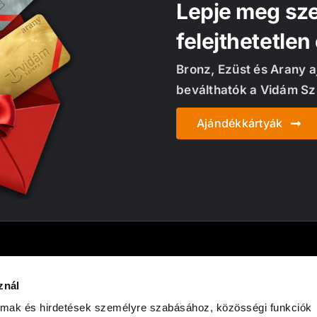
Lepje meg sze
felejthetetlen
Bronz, Ezüst és Arany 
beválthatók a Vidám Sz
Ajándékkártyák
znál
Jegypénztár
Cégi
almak és hirdetések személyre szabásához, közösségi funkciók