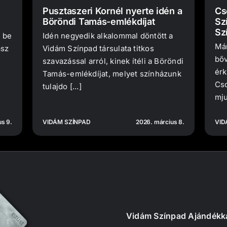
Pusztaszeri Kornél nyerte idén a
Cs
Böröndi Tamás-emlékdíjat
Sz
Sz
 be
Idén negyedik alkalommal döntött a
Már
asz
Vidám Színpad társulata titkos
bőv
szavazással arról, kinek ítéli a Böröndi
érk
Tamás-emlékdíjat, melyet színházunk
Cso
tulajdo [...]
mju
s 9.
VIDÁM SZÍNPAD
2026. március 8.
VID
Vidám Színpad Ajándékk