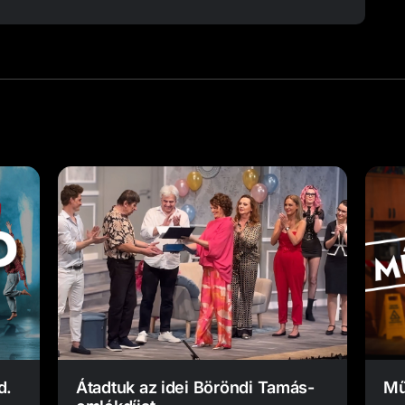
d.
Átadtuk az idei Böröndi Tamás-
Mű